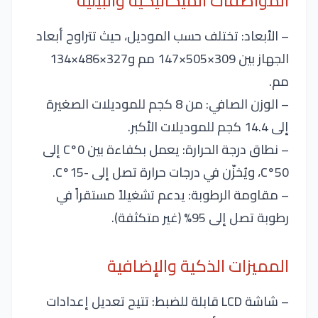
المواصفات الميكانيكية والبيئية
– الأبعاد: تختلف حسب الموديل، حيث تتراوح أبعاد
الجهاز بين 309×505×147 مم و327×486×134
مم.
– الوزن الصافي: من 8 كجم للموديلات الصغيرة
إلى 14.4 كجم للموديلات الأكبر.
– نطاق درجة الحرارة: يعمل بكفاءة بين 0°C إلى
50°C، ويُخزّن في درجات حرارة تصل إلى -15°C.
– مقاومة الرطوبة: يدعم تشغيلاً مستقراً في
رطوبة تصل إلى 95% (غير متكثفة).
المميزات الذكية والإضافية
– شاشة LCD قابلة للضبط: تتيح تعديل إعدادات