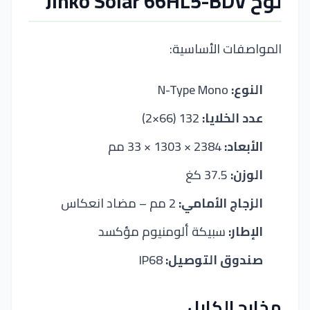
لوح Jinko Solar 66HL5-BDV
المواصفات الأساسية:
النوع:
N-Type Mono
عدد الخلايا:
132 (66×2)
الأبعاد:
2384 × 1303 × 33 مم
الوزن:
37.5 كغ
الزجاج الأمامي:
2 مم – مضاد انعكاس
الإطار:
سبيكة ألومنيوم مؤكسد
صندوق التوصيل:
IP68
مخارج الكابل