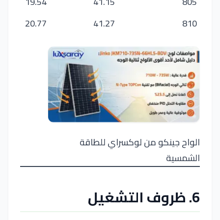
19.54
41.15
805
20.77
41.27
810
الواح جينكو من لوكسراي للطاقة
الشمسية
6. ظروف التشغيل