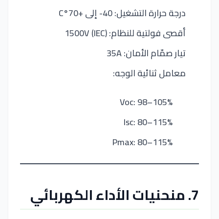
درجة حرارة التشغيل: 40- إلى +70°C
أقصى فولتية للنظام: 1500V (IEC)
تيار صمّام الأمان: 35A
معامل ثنائية الوجه:
Voc: 98–105%
Isc: 80–115%
Pmax: 80–115%
7. منحنيات الأداء الكهربائي