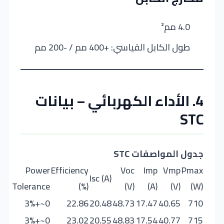
4.0 مم²
طول الكابل القياسي: +400 مم / -200 مم
4. الأداء الكهربائي – بيانات
STC
جدول المواصفات STC
Power
Efficiency
Voc
Imp
Vmp
Pmax
Isc (A)
Tolerance
(%)
(V)
(A)
(V)
(W)
0~+3%
22.86
20.48
48.73
17.47
40.65
710
0~+3%
23.02
20.55
48.83
17.54
40.77
715