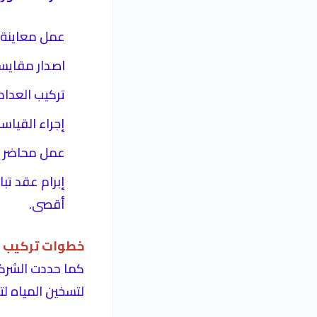
عمل معاينة ب
اصدار مقايسة
تركيب العداد 
إجراء القياسا
⁠عمل محاضر ا
أقصى.
خطوات تركيب 
كما حددت الشركة
لتسخين المياه لتق