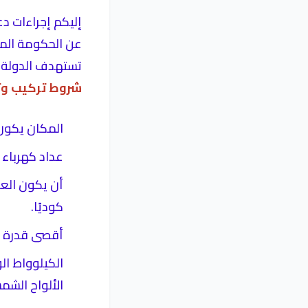
إليكم إجراءات دع
عن الحكومة المص
تستهدف الدولة الوصول إلى 42% من مساهمة 
شروط تركيب وت
المكان يكون مل
عداد كهرباء البيت يكون ٣ فاز 
أن يكون العد
كوديًا.
أقصى قدرة ل
الألواح الشم