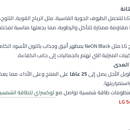
LG لتتحمل الظروف الجوية القاسية، مثل الرياح القوية، الثلوج،
ا مقاومة ممتازة للتآكل والرطوبة، مما يجعلها مناسبة لمختلف
LG مثل NeON Black بمظهر أنيق وجذاب باللون الأسود 
ركيبات المنزلية التي تهتم بالجماليات إلى جانب الكفاءة.
25 عامًا
على المنتج وعلى الأداء، مما يع
ستمراريتها.
 منظومات طاقة شمسية تواصل مع
لوكسراي للطاقة الشمسي
.