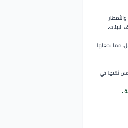
 والأمطار
 البيئات.
الكامل، مما يجعلها
كس ثقتها في
ة
.