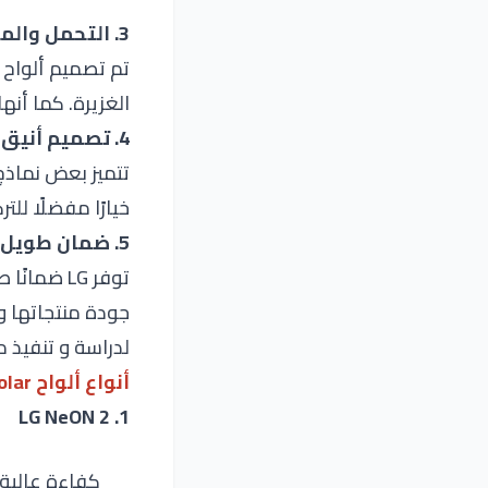
3. التحمل والمتانة
تم تصميم ألواح
الغزيرة. كما أنه
4. تصميم أنيق
تتميز بعض نماذج
خيارًا مفضلًا للت
5. ضمان طويل المدى
توفر
LG ضمانًا طويل الأجل يصل إلى
جودة منتجاتها وا
لدراسة و تنفيذ
أنواع ألواح
LG Solar
1. LG NeON 2
كفاءة عالية