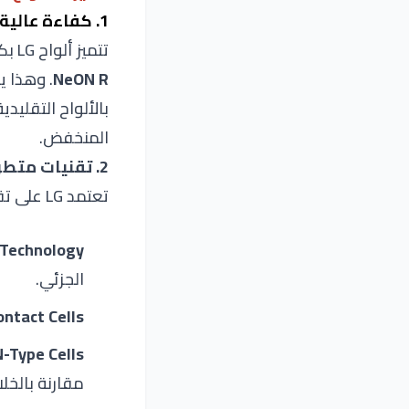
1. كفاءة عالية
تتميز ألواح
LG بكفاءة تحويل طاقي عالية، تصل إلى أكثر من
NeON R
. وهذا ي
بالألواح التقليد
المنخفض.
2. تقنيات متطورة
تعتمد
LG على تقنيات متقدمة مثل:
 Technology
الجزئي.
ontact Cells
N-Type Cells
مقارنة بالخلاي