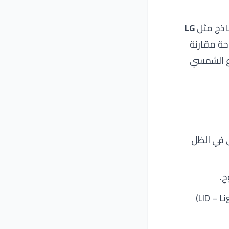
اذج مثل
LG
حة مقارنة
اع الشمسي
 في الظل
ح.
: خلايا أكثر مقاومة للتحلل الزمني (LID – Light Induced Degradation)