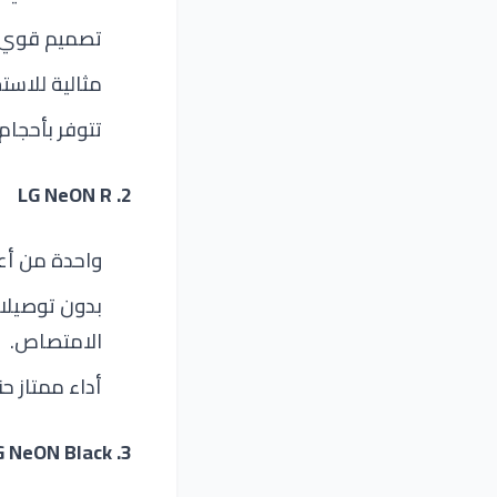
تصميم قوي 
مثالية للاست
تتوفر بأحجام
2. LG NeON R
واحدة من أع
بدون توصيلات
الامتصاص.
أداء ممتاز ح
3. LG NeON Black