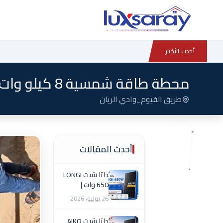
أحدث الأخبار
محطة طاقة شمسية 8 كيلو وات منفصلة عن الشبكة
طريق الفيوم_وادي الريان
أحدث المقالات
داتا شيت LONGI
650 وات |
المواصفات
26 يوليو، 2026
الكاملة
داتا شيت AIKO