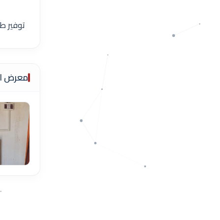
توفير ط
معرض ال