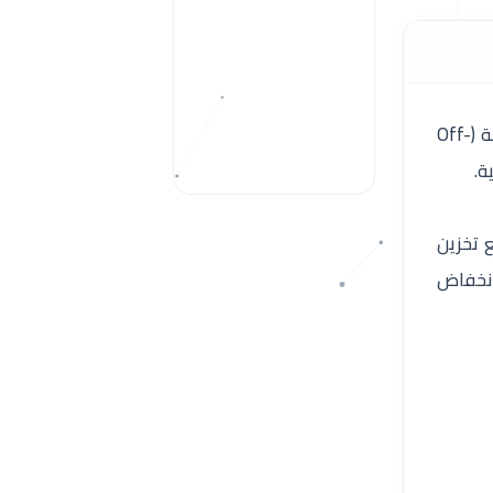
تم تنفيذ محطة طاقة شمسية بقدرة 8 كيلو وات منفصلة تمامًا عن الشبكة (Off-
 تخزين
انخفاض