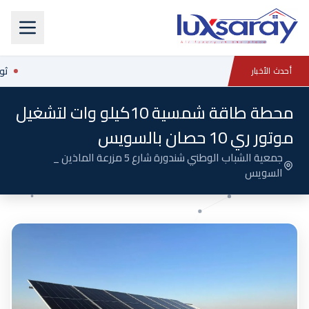
ثور
أحدث الأخبار
محطة طاقة شمسية 10كيلو وات لتشغيل
موتور ري 10 حصان بالسويس
جمعية الشباب الوطني شندورة شارع 5 مزرعة الماذين _
السويس