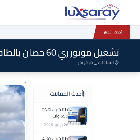
أحدث الأخبار
تشغيل موتور ري 60 حصان بالطاقة الشمسية في السادات… تشغيل نهاري مستقر بدون سولار
السادات _ مركز بدر
أحدث المقالات
داتا شيت LONGI
650 وات |
المواصفات
26 يوليو، 2026
الكاملة
داتا شيت AIKO