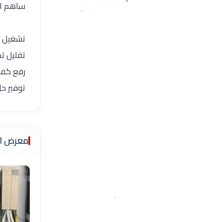
ساهم ال
تشغيل مست
تقليل ت
رفع كفا
توفير حل
معرض ال