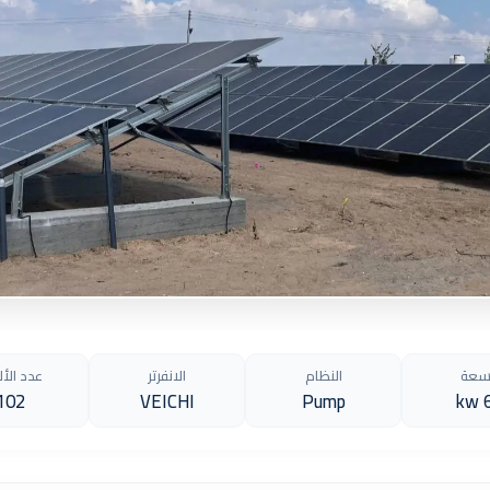
سعة
النظام
الانفرتر
عدد الأل
102
VEICHI
Pump
6