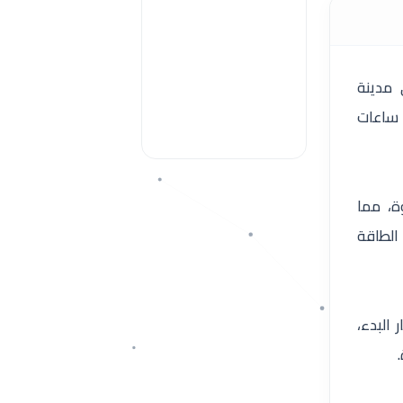
ري بقدرة 60 حصان في مدينة
 ساعات
ة، مما
الطاقة
 البدء،