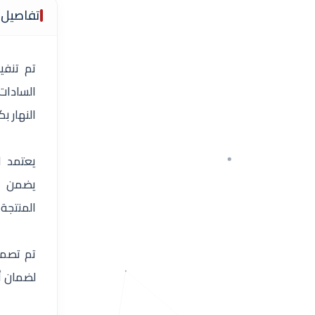
تفاصيل 
السادات
النهار ب
يعتمد ا
يضمن تش
المنتجة،
تم تصميم
لضمان أ