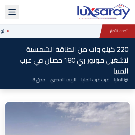
ثور
أحدث الأخبار
220 كيلو وات من الطاقة الشمسية
لتشغيل موتور ري 180 حصان في غرب
المنيا
المنيا _ غرب غرب المنيا _ الريف المصري _ مدق 8