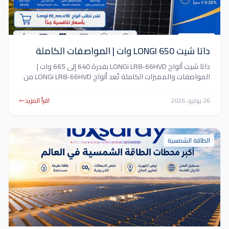
داتا شيت LONGI 650 وات | المواصفات الكاملة
داتا شيت ألواح LONGi LR8-66HVD بقدرة 640 إلى 665 وات |
المواصفات والمميزات الكاملة تُعد ألواح LONGi LR8-66HVD من
أحدث الألواح الشمسية التي طورتها شركة LONGi Solar، حيث
تعتمد على أحدث تقنيات تصنيع الخلايا الشمسية N-Type HPBC 2.0
26 يوليو، 2026
اقرأ المزيد
لتوفير كفاءة أعلى وإنتاجية أكبر مقارنة بالأجيال السابقة. كما تتميز
هذه السلسلة بقدرات تبدأ من 640 وات […]
الطاقة الشمسية